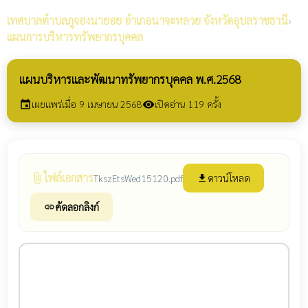
เทศบาลตำบลภูจองนายอย
อำเภอนาจะหลวย จังหวัดอุบลราชธานี
›
แผนการบริหารทรัพยากรบุคคล
แผนบริหารและพัฒนาทรัพยากรบุคคล พ.ศ.2568
เผยแพร่เมื่อ 9 เมษายน 2568
เปิดอ่าน 119 ครั้ง
event
visibility
ไฟล์เอกสาร
attach_file
ดาวน์โหลด
TkszEtsWed15120.pdf
file_download
คัดลอกลิงก์
link