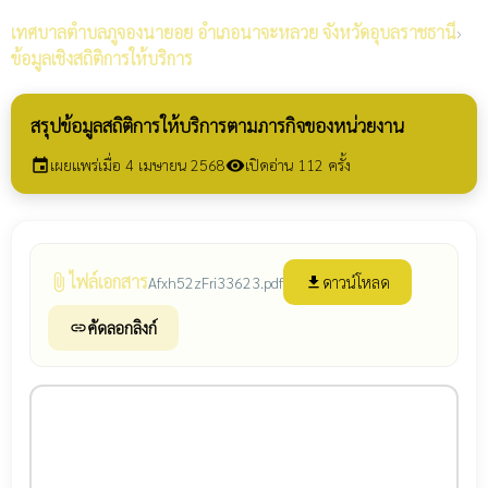
เทศบาลตำบลภูจองนายอย
อำเภอนาจะหลวย จังหวัดอุบลราชธานี
›
ข้อมูลเชิงสถิติการให้บริการ
สรุปข้อมูลสถิติการให้บริการตามภารกิจของหน่วยงาน
เผยแพร่เมื่อ 4 เมษายน 2568
เปิดอ่าน 112 ครั้ง
event
visibility
ไฟล์เอกสาร
attach_file
ดาวน์โหลด
Afxh52zFri33623.pdf
file_download
คัดลอกลิงก์
link